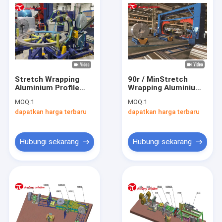
Stretch Wrapping
90r / MinStretch
Aluminium Profile
Wrapping Aluminium
Packing Line Dengan
Profile Packiaging
MOQ:
1
MOQ:
1
Penyimpanan
Line Dengan
dapatkan harga terbaru
dapatkan harga terbaru
Disesuaikan
Penyimpanan
Hubungi sekarang
Hubungi sekarang
Rumah
Produk
Tentang kami