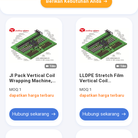
Berikan Kebutuhan Anda
Jl Pack Vertical Coil
LLDPE Stretch Film
Wrapping Machine,
Vertical Coil
11.0kw Aluminium
Wrapping Machine
MOQ:
1
MOQ:
1
Coil Whole Packaging
11.0kw Aluminium
dapatkan harga terbaru
dapatkan harga terbaru
Solution
Coil Packing Line
Hubungi sekarang
Hubungi sekarang