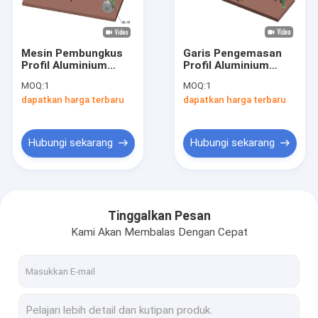
Tur Pabrik
Kontrol kualitas
Mesin Pembungkus
Garis Pengemasan
Profil Aluminium
Profil Aluminium
Hubungi kami
Horizontal Otomatis
Otomatis dengan
MOQ:
1
MOQ:
1
90r / Min Efisiensi
Panjang Coil 6000mm
dapatkan harga terbaru
dapatkan harga terbaru
Tinggi
Berita
Permintaan Penawaran
Hubungi sekarang
Hubungi sekarang
Jalur Pengepakan Kumparan Tembaga
Tinggalkan Pesan
Kami Akan Membalas Dengan Cepat
Mesin Pembungkus Kumparan Tembaga
Jalur Pengepakan Aluminium Coil
Mesin Pembungkus Aluminium Coil