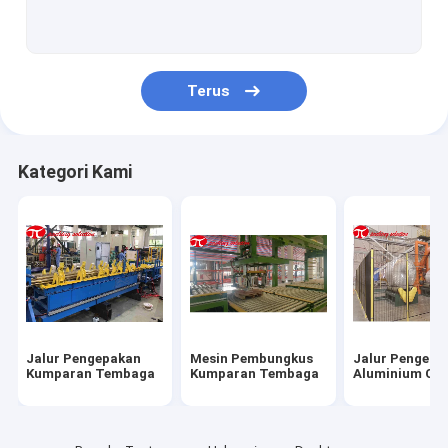
Garis Pembungkus Kumparan Baja
mesin pengepakan kumparan baja
Terus
Mesin pengepakan kawat baja
Mesin Pengemasan Tabung Baja
Kategori Kami
Mesin pengepakan bantalan
Mesin Pengemas Pipa
Mesin Pengemas Ban
penggulung kumparan
Jalur Pengepakan
Mesin Pembungkus
Jalur Pengepa
Mesin Pembungkus Horisontal
Kumparan Tembaga
Kumparan Tembaga
Aluminium Coi
Pembungkus palet