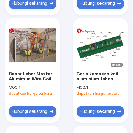
Hubungi sekarang
Hubungi sekarang
Besar Lebar Master
Garis kemasan koil
Alumimun Wire Coil
aluminium tahan
Packing Machine Anti
debu otomatis lebar
MOQ:
1
MOQ:
1
Tabrakan Dengan
600-1200mm
dapatkan harga terbaru
dapatkan harga terbaru
Kontrol PLC
Hubungi sekarang
Hubungi sekarang