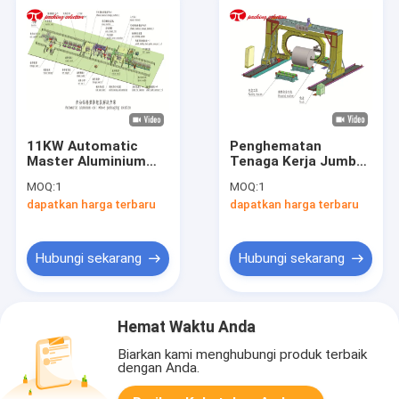
11KW Automatic
Penghematan
Master Aluminium
Tenaga Kerja Jumbo
Coil Stretch Wrapper
Coil Aluminium Wire
MOQ:
1
MOQ:
1
Dengan Beberapa
Coil Packing Line
dapatkan harga terbaru
dapatkan harga terbaru
Stasiun Roller
Untuk Memadatkan
Strapping
Hubungi sekarang
Hubungi sekarang
Hemat Waktu Anda
Biarkan kami menghubungi produk terbaik
dengan Anda.