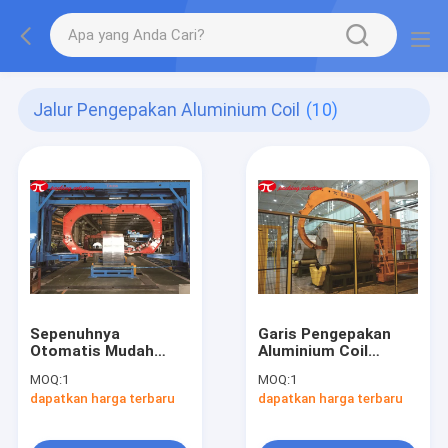
Jalur Pengepakan Aluminium Coil
(10)
Sepenuhnya
Garis Pengepakan
Otomatis Mudah
Aluminium Coil
Pengoperasian
Sepenuhnya
MOQ:
1
MOQ:
1
Master Aluminium
Otomatis Lebar
dapatkan harga terbaru
dapatkan harga terbaru
Coil Packing Line Coil
800mm-2300mm
OD 800mm-2100mm
Dengan Stasiun
Roller