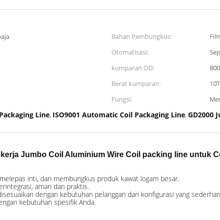
aja
Bahan Pembungkus:
Fil
Otomatisasi:
Sep
kumparan OD:
80
Berat kumparan:
10T
Fungsi:
Mem
Packaging Line
ISO9001 Automatic Coil Packaging Line
GD2000 J
,
,
erja Jumbo Coil Aluminium Wire Coil packing line untuk C
melepas inti, dan membungkus produk kawat logam besar.
rintegrasi, aman dan praktis.
isesuaikan dengan kebutuhan pelanggan dari konfigurasi yang sederhan
dengan kebutuhan spesifik Anda.