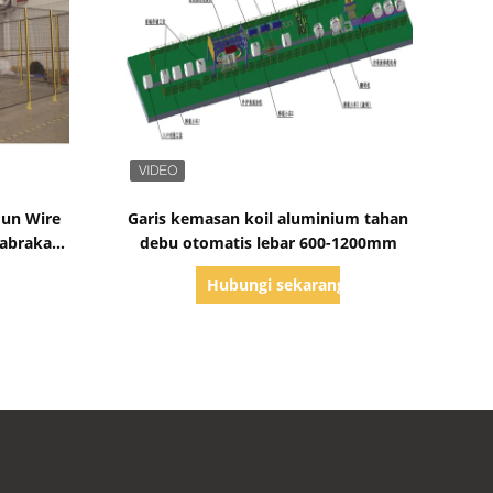
Tampilkan Detail
mun Wire
Garis kemasan koil aluminium tahan
Tabrakan
debu otomatis lebar 600-1200mm
C
g
Hubungi sekarang