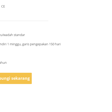
，CE
yu/wadah standar
endiri 1 minggu, garis pengepakan 150 hari
Tahun
ungi sekarang