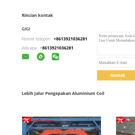
Rincian kontak
GIGI
Nomor telepon :
+8613921036281
Ada apa :
+
8613921036281
Kontak
Lebih Jalur Pengepakan Aluminium Coil