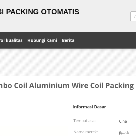
I PACKING OTOMATIS
ol kualitas
Hubungi kami
Berita
bo Coil Aluminium Wire Coil Packin
Informasi Dasar
Tempat asal:
Cina
Nama merek:
jlpack