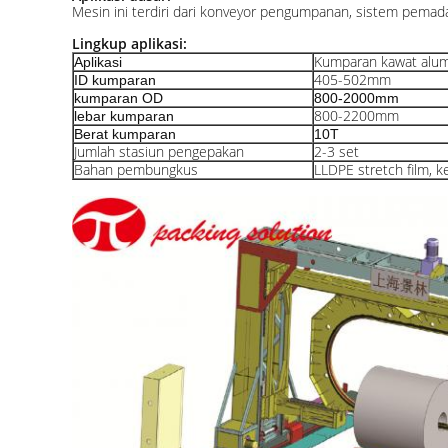
Mesin ini terdiri dari konveyor pengumpanan, sistem pemada
Lingkup aplikasi:
Kumparan kawat alum
Aplikasi
405-502mm
ID kumparan
kumparan OD
800-2000mm
800-2200mm
lebar kumparan
Berat kumparan
10T
Jumlah stasiun pengepakan
2-3 set
Bahan pembungkus
LLDPE stretch film, k