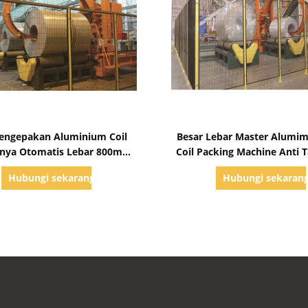
Tampilkan Detail
Tampilkan Detail
Pengepakan Aluminium Coil
Besar Lebar Master Alumi
nya Otomatis Lebar 800mm-
Coil Packing Machine Anti 
m Dengan Stasiun Roller
Dengan Kontrol PL
Hubungi sekarang
Hubungi sekaran