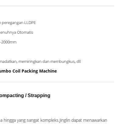
m peregangan LLDPE
enuhnya Otomatis
0-2000mm
adatkan, memiringkan dan membungkus, dll
umbo Coil Packing Machine
ompacting / Strapping
a hingga yang sangat kompleks.Jinglin dapat menawarkan