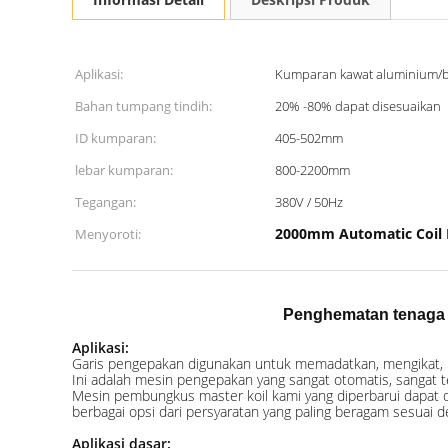
Aplikasi:
Kumparan kawat aluminium/b
Bahan tumpang tindih:
20% -80% dapat disesuaikan
ID kumparan:
405-502mm
lebar kumparan:
800-2200mm
Tegangan:
380V / 50Hz
2000mm Automatic Coil 
Menyoroti:
Penghematan tenaga k
Aplikasi:
Garis pengepakan digunakan untuk memadatkan, mengikat, 
Ini adalah mesin pengepakan yang sangat otomatis, sangat te
Mesin pembungkus master koil kami yang diperbarui dapat d
berbagai opsi dari persyaratan yang paling beragam sesuai 
Aplikasi dasar: