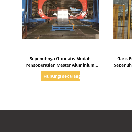
Tampilkan Detail
Sepenuhnya Otomatis Mudah
Garis 
Pengoperasian Master Aluminium
Sepenuh
Coil Packing Line Coil OD 800mm-
2300m
Hubungi sekarang
2100mm