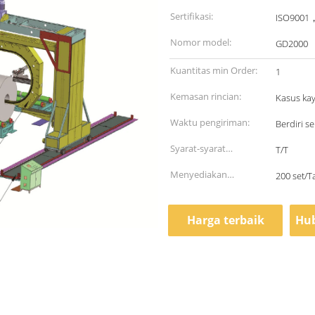
Sertifikasi:
ISO9001
Nomor model:
GD2000
Kuantitas min Order:
1
Kemasan rincian:
Kasus ka
Waktu pengiriman:
Berdiri s
Syarat-syarat
T/T
pembayaran:
Menyediakan
200 set/
kemampuan:
Harga terbaik
Hub