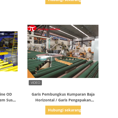
Tampilkan Detail
Line OD
Garis Pembungkus Kumparan Baja
em Susun
Horizontal / Garis Pengepakan
Otomatis Lebar 60-500mm Dengan
g
Hubungi sekarang
Sistem Susun