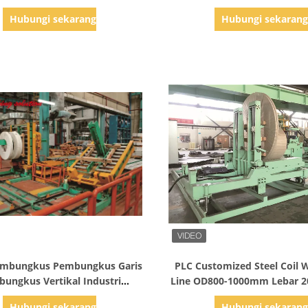
Otomatis
1500mm OD Dapat Dises
Hubungi sekarang
Hubungi sekaran
Tampilkan Detail
Tampilkan Detail
embungkus Pembungkus Garis
PLC Customized Steel Coil 
ungkus Vertikal Industri
Line OD800-1000mm Lebar 
tomatis 60mm-400mm
Hubungi sekarang
Hubungi sekaran