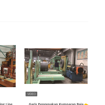
Tampilkan Detail
ing Line
Garis Pengepakan Kumparan Baja