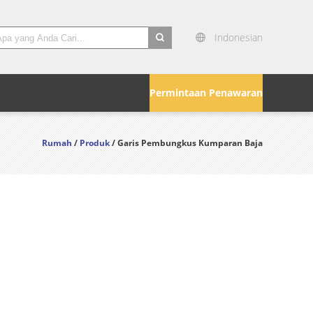
Indonesian
search
Permintaan Penawaran
Rumah
/
Produk
/ Garis Pembungkus Kumparan Baja