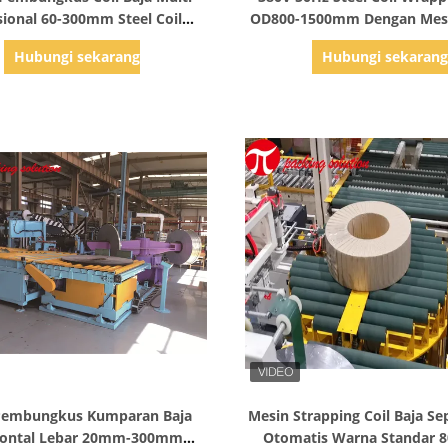
ional 60-300mm Steel Coil
OD800-1500mm Dengan Mesi
Packing Equipment
Pintu Putar
Hubungi sekarang
Hubungi sekaran
Tampilkan Detail
Tampilkan Detail
 Pembungkus Kumparan Baja
Mesin Strapping Coil Baja S
zontal Lebar 20mm-300mm
Otomatis Warna Standar