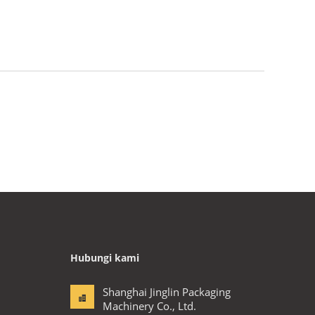
Hubungi kami
Shanghai Jinglin Packaging
Machinery Co., Ltd.