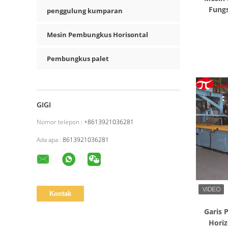
Fungs
penggulung kumparan
Mesin Pembungkus Horisontal
Pembungkus palet
GIGI
Nomor telepon :
+8613921036281
Ada apa :
8613921036281
Garis
Hori