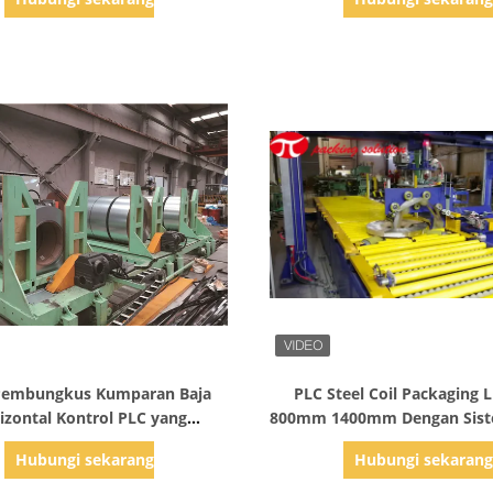
Tampilkan Detail
Tampilkan Detail
 Pembungkus Kumparan Baja
PLC Steel Coil Packaging 
izontal Kontrol PLC yang
800mm 1400mm Dengan Sist
Disesuaikan
Ganda
Hubungi sekarang
Hubungi sekaran