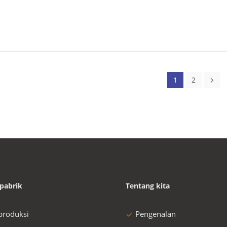
1
2
pabrik
Tentang kita
 produksi
Pengenalan