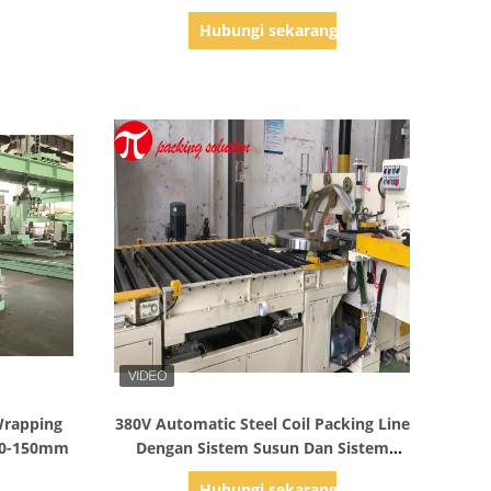
uaikan
g
Hubungi sekarang
Tampilkan Detail
Wrapping
380V Automatic Steel Coil Packing Line
20-150mm
Dengan Sistem Susun Dan Sistem
Bongkar
g
Hubungi sekarang