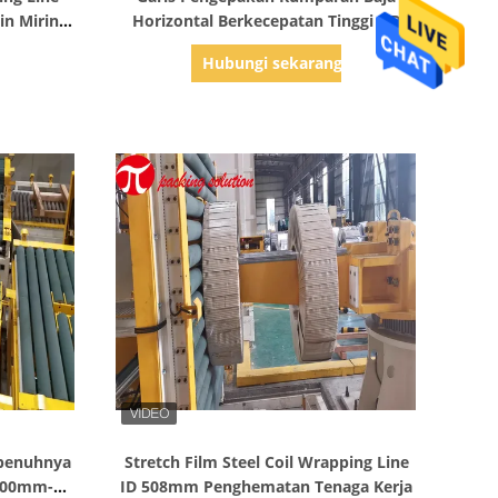
n Miring
Horizontal Berkecepatan Tinggi OD
800-1500mm
g
Hubungi sekarang
Tampilkan Detail
epenuhnya
Stretch Film Steel Coil Wrapping Line
 800mm-
ID 508mm Penghematan Tenaga Kerja