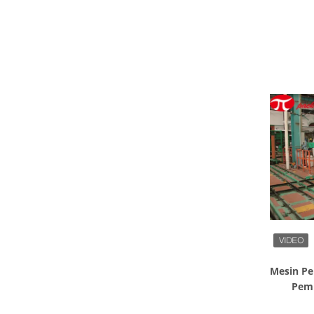
Mesin P
Pemb
O