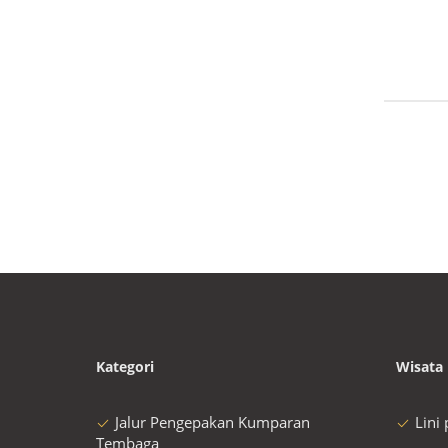
Kategori
Wisata 
Jalur Pengepakan Kumparan
Lini
Tembaga