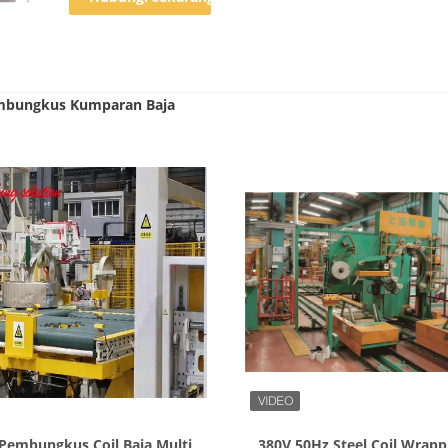
mbungkus Kumparan Baja
Tampilkan Detail
Tampilkan Detail
Pembungkus Coil Baja Multi
380V 50Hz Steel Coil Wrapp