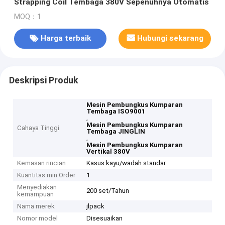
Strapping Coil Tembaga 380V Sepenuhnya Otomatis
MOQ：1
Harga terbaik
Hubungi sekarang
Deskripsi Produk
Mesin Pembungkus Kumparan
Tembaga ISO9001
,
Mesin Pembungkus Kumparan
Cahaya Tinggi
Tembaga JINGLIN
,
Mesin Pembungkus Kumparan
Vertikal 380V
Kemasan rincian
Kasus kayu/wadah standar
Kuantitas min Order
1
Menyediakan
200 set/Tahun
kemampuan
Nama merek
jlpack
Nomor model
Disesuaikan