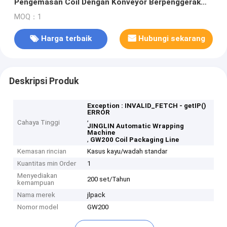
Pengemasan Coil Dengan Konveyor Berpenggerak
Motor
MOQ：1
Harga terbaik
Hubungi sekarang
Deskripsi Produk
Exception : INVALID_FETCH - getIP()
ERROR
,
Cahaya Tinggi
JINGLIN Automatic Wrapping
Machine
,
GW200 Coil Packaging Line
Kemasan rincian
Kasus kayu/wadah standar
Kuantitas min Order
1
Menyediakan
200 set/Tahun
kemampuan
Nama merek
jlpack
Nomor model
GW200