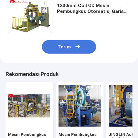
1200mm Coil OD Mesin
Pembungkus Otomatis, Garis
Pengemasan Coil Dengan
Konveyor Berpenggerak Motor
Terus
Rekomendasi Produk
Mesin Pembungkus
Mesin Pembungkus
JINGLIN Auto