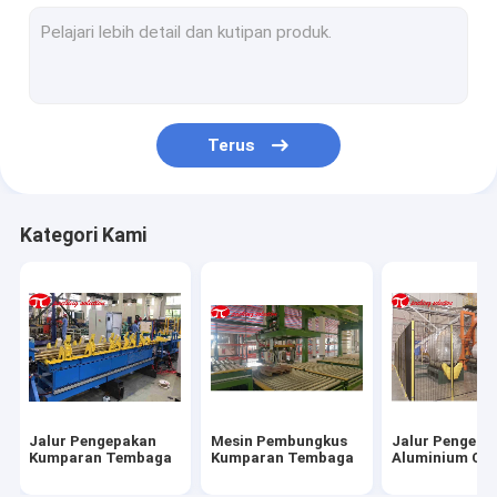
Garis Pembungkus Kumparan Baja
mesin pengepakan kumparan baja
Mesin pengepakan kawat baja
Terus
Mesin Pengemasan Tabung Baja
Mesin pengepakan bantalan
Kategori Kami
Mesin Pengemas Pipa
Mesin Pengemas Ban
penggulung kumparan
Mesin Pembungkus Horisontal
Jalur Pengepakan
Mesin Pembungkus
Jalur Pengepa
Pembungkus palet
Kumparan Tembaga
Kumparan Tembaga
Aluminium Coi