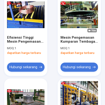
Efisiensi Tinggi
Mesin Pengemasan
Mesin Pengemasan
Kumparan Tembaga
Kumparan Tembaga
Efisiensi Tinggi
MOQ:
1
MOQ:
1
Horisontal Lebar
Dengan Pengelasan
dapatkan harga terbaru
dapatkan harga terbaru
60mm-500mm
Susun Dan Sistem
Dengan Penumpukan
Pelabelan Melingkar
Hubungi sekarang
Hubungi sekarang
Rumah
Produk
Tentang kami