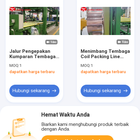
Jalur Pengepakan
Menimbang Tembaga
Kumparan Tembaga
Coil Packing Line
OD 800mm-1500mm
Mesin Pembungkus
MOQ:
1
MOQ:
1
Lebar 200mm Warna
Coil Otomatis
dapatkan harga terbaru
dapatkan harga terbaru
Standar
ISO9001 CE
Hubungi sekarang
Hubungi sekarang
Hemat Waktu Anda
Biarkan kami menghubungi produk terbaik
dengan Anda.