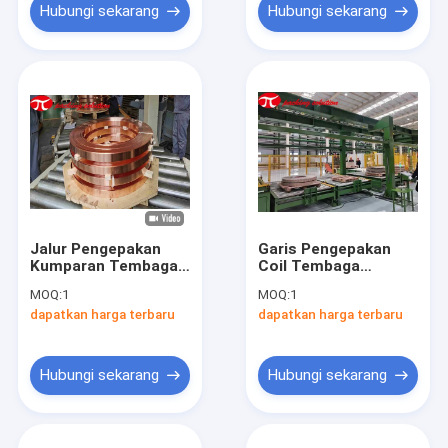
Majemuk Sebagai
Hubungi sekarang
Hubungi sekarang
Bahan
Jalur Pengepakan
Garis Pengepakan
Kumparan Tembaga
Coil Tembaga
Otomatis yang
Horisontal 380V
MOQ:
1
MOQ:
1
Disesuaikan OD
Dengan Tumstile,
dapatkan harga terbaru
dapatkan harga terbaru
600mm-1200mm
Mesin Pembungkus
Didorong Listrik Dan
Dan Sistem Susun
Sistem Susun
Hubungi sekarang
Hubungi sekarang