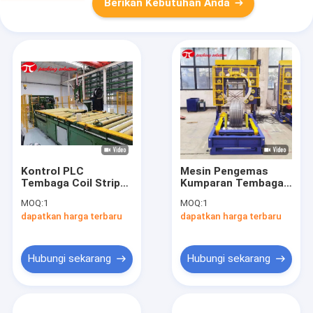
Berikan Kebutuhan Anda
Kontrol PLC
Mesin Pengemas
Tembaga Coil Strip
Kumparan Tembaga
Tembaga Packing
Listrik Dengan
MOQ:
1
MOQ:
1
Line OD 800mm-
Sistem Pelabelan
dapatkan harga terbaru
dapatkan harga terbaru
1500mm Lebar
Keliling Penumpukan
200mm Warna
Pengelasan
Standar
Hubungi sekarang
Hubungi sekarang