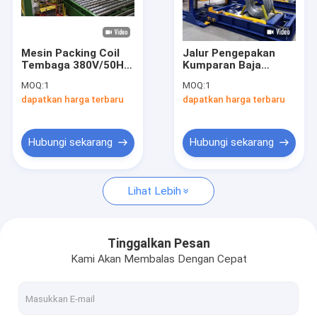
Tur Pabrik
Kontrol kualitas
Mesin Packing Coil
Jalur Pengepakan
Tembaga 380V/50HZ
Kumparan Baja
Hubungi kami
LLDPE Stretch Film /
Disesuaikan Dengan
MOQ:
1
MOQ:
1
Compound Paper
Sistem Penumpukan
dapatkan harga terbaru
dapatkan harga terbaru
Wrapping
Dan Sistem Bongkar
Berita
Muat
Permintaan Penawaran
Hubungi sekarang
Hubungi sekarang
Lihat Lebih
Jalur Pengepakan Kumparan Tembaga
Mesin Pembungkus Kumparan Tembaga
Tinggalkan Pesan
Kami Akan Membalas Dengan Cepat
Jalur Pengepakan Aluminium Coil
Mesin Pembungkus Aluminium Coil