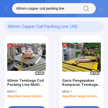
60mm Copper Coil Packing Line
(45)
60mm Tembaga Coil
Garis Pengepakan
Packing Line Multi
Kumparan Tembaga
Welding Stacking
Lebar 60mm /
MOQ:
1
MOQ:
1
Machine
Peralatan
dapatkan harga terbaru
dapatkan harga terbaru
Pemrosesan
Kumparan Tembaga
Dengan Kertas