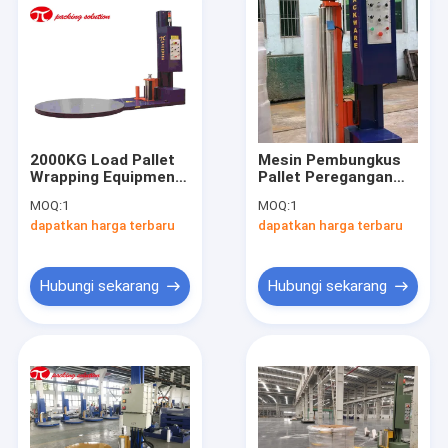
2000KG Load Pallet
Mesin Pembungkus
Wrapping Equipment
Pallet Peregangan
Industrial Stretch
Otomatis 1500KG
MOQ:
1
MOQ:
1
Film Pallet Packing
Kontrol PLC Listrik
dapatkan harga terbaru
dapatkan harga terbaru
Machine
Hubungi sekarang
Hubungi sekarang
Rumah
Produk
Tentang kami