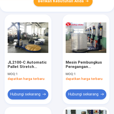
Berikan Kebutuhan Anda
JL2100-C Automatic
Mesin Pembungkus
Pallet Stretch
Peregangan
Wrapper, Mesin
Otomatis Mesin
MOQ:
1
MOQ:
1
Kemasan Pallet
Pengemasan Pallet
dapatkan harga terbaru
dapatkan harga terbaru
Stretch Film
Anti Ledakan Dengan
Ramp
Hubungi sekarang
Hubungi sekarang