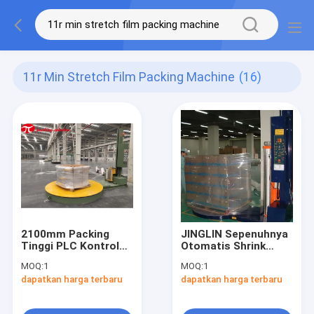
11r Min Stretch Film Packing Machine
(16)
2100mm Packing
JINGLIN Sepenuhnya
Tinggi PLC Kontrol
Otomatis Shrink
Bagasi Kotak Kayu
Packing Machine 11r
MOQ:
1
MOQ:
1
Mesin Pengemasan
/ Min 1500mm
dapatkan harga terbaru
dapatkan harga terbaru
Turntable Stretch
Wrapper