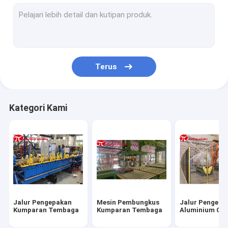
Garis Pembungkus Kumparan Baja
mesin pengepakan kumparan baja
Mesin pengepakan kawat baja
Terus
Mesin Pengemasan Tabung Baja
Mesin pengepakan bantalan
Kategori Kami
Mesin Pengemas Pipa
Mesin Pengemas Ban
penggulung kumparan
Mesin Pembungkus Horisontal
Jalur Pengepakan
Mesin Pembungkus
Jalur Pengepa
Pembungkus palet
Kumparan Tembaga
Kumparan Tembaga
Aluminium Coi